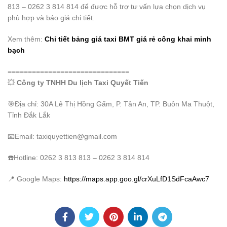
813 – 0262 3 814 814 để được hỗ trợ tư vấn lựa chọn dịch vụ
phù hợp và báo giá chi tiết.
Xem thêm:
Chi tiết bảng giá taxi BMT giá rẻ công khai minh
bạch
==============================
💥
Công ty TNHH Du lịch Taxi Quyết Tiến
🎯Địa chỉ: 30A Lê Thị Hồng Gấm, P. Tân An, TP. Buôn Ma Thuột,
Tỉnh Ðắk Lắk
📧Email: taxiquyettien@gmail.com
☎️Hotline: 0262 3 813 813 – 0262 3 814 814
📍 Google Maps:
https://maps.app.goo.gl/crXuLfD1SdFcaAwc7