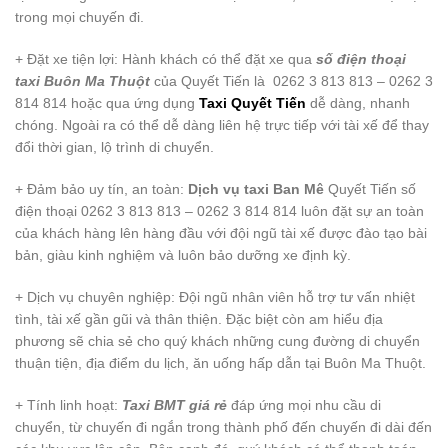
trong mọi chuyến đi.
+ Đặt xe tiện lợi: Hành khách có thể đặt xe qua
số điện thoại
taxi Buôn Ma Thuột
của Quyết Tiến là 0262 3 813 813 – 0262 3
814 814 hoặc qua ứng dụng
Taxi Quyết Tiến
dễ dàng, nhanh
chóng. Ngoài ra có thể dễ dàng liên hệ trực tiếp với tài xế để thay
đổi thời gian, lộ trình di chuyển.
+ Đảm bảo uy tín, an toàn:
Dịch vụ taxi Ban Mê
Quyết Tiến số
điện thoại 0262 3 813 813 – 0262 3 814 814 luôn đặt sự an toàn
của khách hàng lên hàng đầu với đội ngũ tài xế được đào tạo bài
bản, giàu kinh nghiệm và luôn bảo dưỡng xe định kỳ.
+ Dịch vụ chuyên nghiệp: Đội ngũ nhân viên hỗ trợ tư vấn nhiệt
tình, tài xế gần gũi và thân thiện. Đặc biệt còn am hiểu địa
phương sẽ chia sẻ cho quý khách những cung đường di chuyển
thuận tiện, địa điểm du lịch, ăn uống hấp dẫn tại Buôn Ma Thuột.
+ Tính linh hoạt:
Taxi BMT giá rẻ
đáp ứng mọi nhu cầu di
chuyển, từ chuyến đi ngắn trong thành phố đến chuyến đi dài đến