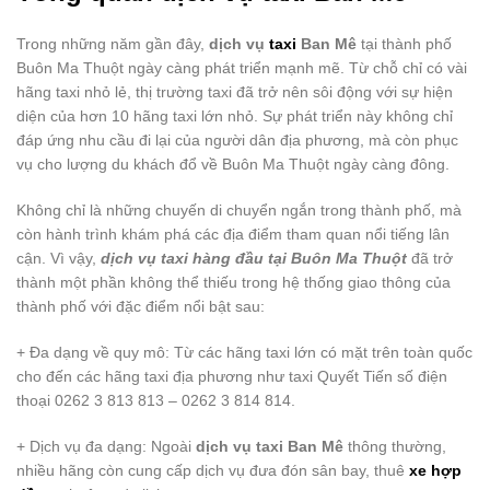
Trong những năm gần đây,
dịch vụ
taxi
Ban Mê
tại thành phố
Buôn Ma Thuột ngày càng phát triển mạnh mẽ. Từ chỗ chỉ có vài
hãng taxi nhỏ lẻ, thị trường taxi đã trở nên sôi động với sự hiện
diện của hơn 10 hãng taxi lớn nhỏ. Sự phát triển này không chỉ
đáp ứng nhu cầu đi lại của người dân địa phương, mà còn phục
vụ cho lượng du khách đổ về Buôn Ma Thuột ngày càng đông.
Không chỉ là những chuyến di chuyển ngắn trong thành phố, mà
còn hành trình khám phá các địa điểm tham quan nổi tiếng lân
cận. Vì vậy,
dịch vụ taxi hàng đầu tại Buôn Ma Thuột
đã trở
thành một phần không thể thiếu trong hệ thống giao thông của
thành phố với đặc điểm nổi bật sau:
+ Đa dạng về quy mô: Từ các hãng taxi lớn có mặt trên toàn quốc
cho đến các hãng taxi địa phương như taxi Quyết Tiến số điện
thoại 0262 3 813 813 – 0262 3 814 814.
+ Dịch vụ đa dạng: Ngoài
dịch vụ taxi Ban Mê
thông thường,
nhiều hãng còn cung cấp dịch vụ đưa đón sân bay, thuê
xe hợp