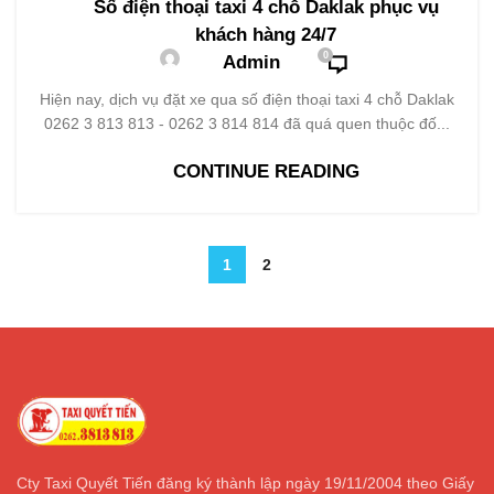
Số điện thoại taxi 4 chỗ Daklak phục vụ
khách hàng 24/7
0
Admin
Hiện nay, dịch vụ đặt xe qua số điện thoại taxi 4 chỗ Daklak
0262 3 813 813 - 0262 3 814 814 đã quá quen thuộc đố...
CONTINUE READING
1
2
Cty Taxi Quyết Tiến đăng ký thành lập ngày 19/11/2004 theo Giấy